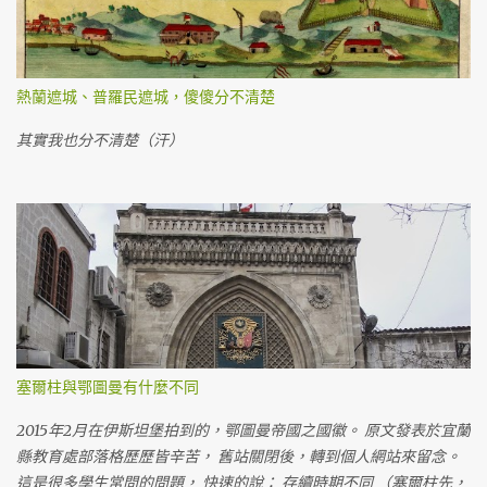
熱蘭遮城、普羅民遮城，傻傻分不清楚
其實我也分不清楚（汗）
塞爾柱與鄂圖曼有什麼不同
2015年2月在伊斯坦堡拍到的，鄂圖曼帝國之國徽。 原文發表於宜蘭
縣教育處部落格歷歷皆辛苦， 舊站關閉後，轉到個人網站來留念。
這是很多學生常問的問題， 快速的說： 存續時期不同 （塞爾柱先，