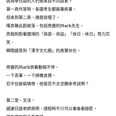
因為學日語的人們是來自不同語系。
第一頁作答時，各國考生都振筆疾書，
但來到第二頁，速度就慢了，
嘆息聲此起彼落，包括旁邊的Mark先生，
而我則對著選項的「英語、央話」「体日、休日」努力忍
笑，
瞬間感受到「漢字文化圈」的真實存在。
旁邊的Mark依舊動個不停，
一下丟筆，一下掉橡皮擦，
忍不住偷偷猜想，他是否不太甘願來考試啊？
第二堂，文法，
感謝日語老師英明，請假時不只可以事後看錄影，