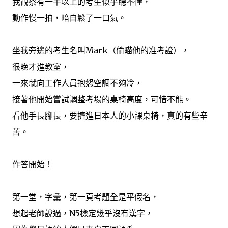
我觀察有一半以上的考生似乎聽不懂，
動作慢一拍，暗自鬆了一口氣。
坐我旁邊的考生名叫Mark（偷瞄他的准考證），
很晚才進教室，
一來就向工作人員抱怨空調不夠冷，
接著他開始嘗試調整考場的桌椅高度，可惜不能。
看他手長腳長，要擠進日本人的小課桌椅，真的有些辛
苦。
作答開始！
第一堂，字彙，第一頁考題全是平假名，
想起老師說過，N5檢定幾乎沒有漢字，