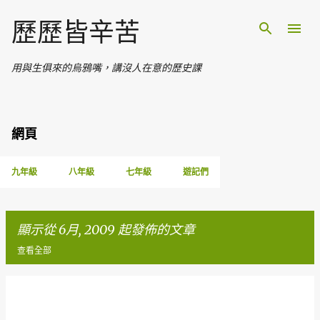
跳至主要內容
歷歷皆辛苦
用與生俱來的烏鴉嘴，講沒人在意的歷史課
網頁
九年級
八年級
七年級
遊記們
顯示從 6月, 2009 起發佈的文章
查看全部
文