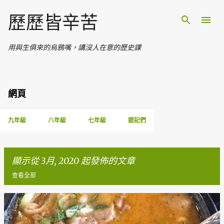
跳至主要內容
歷歷皆辛苦
用與生俱來的烏鴉嘴，講沒人在意的歷史課
網頁
九年級
八年級
七年級
遊記們
顯示從 3月, 2020 起發佈的文章
查看全部
文