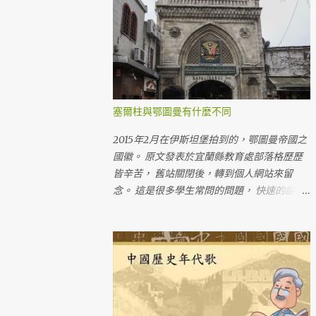
塞爾柱與鄂圖曼有什麼不同
2015年2月在伊斯坦堡拍到的，鄂圖曼帝國之
國徽。 原文發表於宜蘭縣教育處部落格歷歷
皆辛苦， 舊站關閉後，轉到個人網站來留
念。 這是很多學生常問的問題， 快速的說：
存續時期不同 （塞爾柱先，鄂圖曼後） 疆域
不同 （鄂圖曼比較大） 建國的君主不同 （就
像唐朝、宋朝都是漢人建立的一樣）