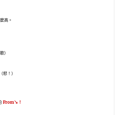
麼高。
歌）
價（怒！）
的
From↘！