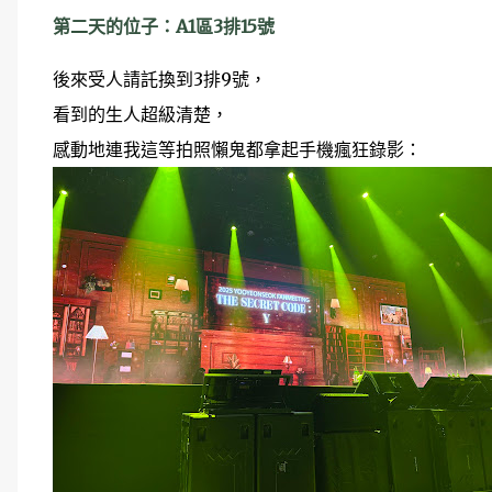
第二天的位子：A1區3排15號
後來受人請託換到3排9號，
看到的生人超級清楚，
感動地連我這等拍照懶鬼都拿起手機瘋狂錄影：