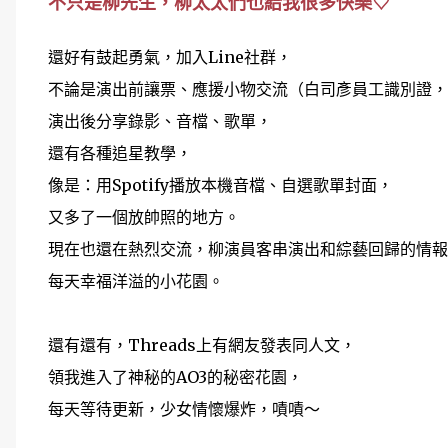
不只是柳先生，柳太太們也給我很多快樂♡
還好有鼓起勇氣，加入Line社群，
不論是演出前讓票、應援小物交流（白司彥員工識別證，
演出後分享錄影、音檔、歌單，
還有各種追星教學，
像是：用Spotify播放本機音檔、自選歌單封面，
又多了一個放帥照的地方。
現在也還在熱烈交流，柳演員客串演出和綜藝回歸的情報
每天幸福洋溢的小花園。
還有還有，Threads上有網友發表同人文，
領我進入了神秘的AO3的秘密花園，
每天等待更新，少女情懷爆炸，嘖嘖～