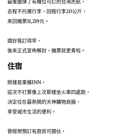
最後選擇了有機位可訂的台灣虎航，
去程不托運行李，回程行李20公斤，
來回機票11,219元。
還好我訂得早，
後來正式宣佈解封，機票就更貴啦。
住宿
照樣是東橫INN，
這次不打算像上次那樣坐火車四處跑，
決定住在最熱鬧的天神購物商圈，
享受城市生活的便利。
曾經想預訂有廚房可開伙，