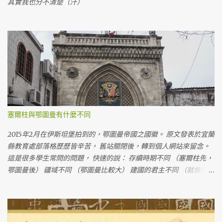
其實我也分不清楚（汗）
塞爾柱與鄂圖曼有什麼不同
2015年2月在伊斯坦堡拍到的，鄂圖曼帝國之國徽。 原文發表於宜蘭
縣教育處部落格歷歷皆辛苦， 舊站關閉後，轉到個人網站來留念。
這是很多學生常問的問題， 快速的說： 存續時期不同 （塞爾柱先，
鄂圖曼後） 疆域不同 （鄂圖曼比較大） 建國的君主不同 （就像唐
朝、宋朝都是漢人建立的一樣）