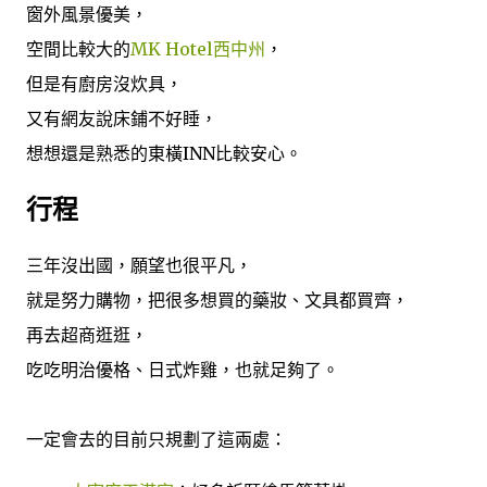
窗外風景優美，
空間比較大的
MK Hotel西中州
，
但是有廚房沒炊具，
又有網友說床鋪不好睡，
想想還是熟悉的東橫INN比較安心。
行程
三年沒出國，願望也很平凡，
就是努力購物，把很多想買的藥妝、文具都買齊，
再去超商逛逛，
吃吃明治優格、日式炸雞，也就足夠了。
一定會去的目前只規劃了這兩處：