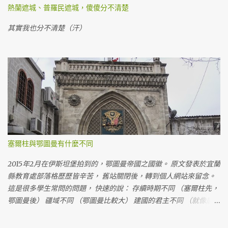
熱蘭遮城、普羅民遮城，傻傻分不清楚
其實我也分不清楚（汗）
塞爾柱與鄂圖曼有什麼不同
2015年2月在伊斯坦堡拍到的，鄂圖曼帝國之國徽。 原文發表於宜蘭
縣教育處部落格歷歷皆辛苦， 舊站關閉後，轉到個人網站來留念。
這是很多學生常問的問題， 快速的說： 存續時期不同 （塞爾柱先，
鄂圖曼後） 疆域不同 （鄂圖曼比較大） 建國的君主不同 （就像唐
朝、宋朝都是漢人建立的一樣）