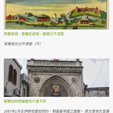
熱蘭遮城、普羅民遮城，傻傻分不清楚
其實我也分不清楚（汗）
塞爾柱與鄂圖曼有什麼不同
2015年2月在伊斯坦堡拍到的，鄂圖曼帝國之國徽。 原文發表於宜蘭