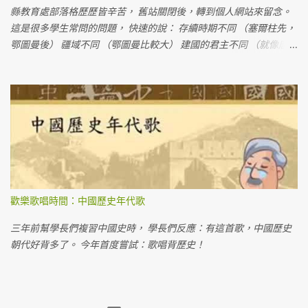
縣教育處部落格歷歷皆辛苦， 舊站關閉後，轉到個人網站來留念。
這是很多學生常問的問題， 快速的說： 存續時期不同 （塞爾柱先，
鄂圖曼後） 疆域不同 （鄂圖曼比較大） 建國的君主不同 （就像唐
朝、宋朝都是漢人建立的一樣）
歡樂歌唱時間：中國歷史年代歌
三年前幫學長們複習中國史時， 學長們反應：有這首歌，中國歷史
朝代好背多了。 今年首度嘗試：歌唱背歷史！