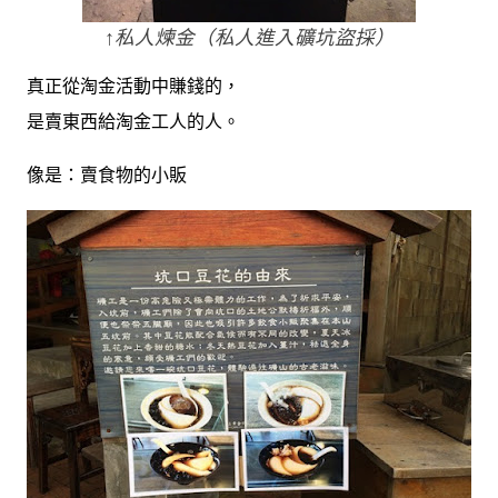
↑私人煉金（私人進入礦坑盜採）
真正從淘金活動中賺錢的，
是賣東西給淘金工人的人。
像是：賣食物的小販