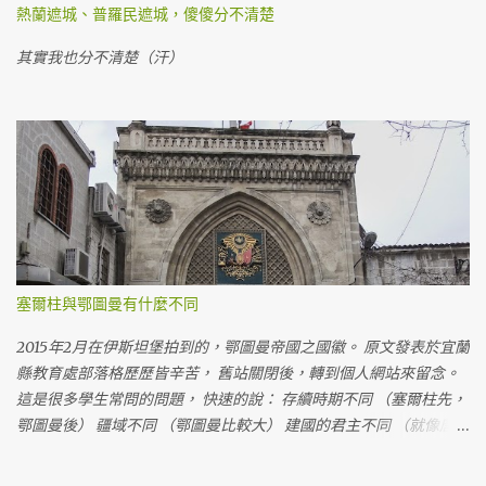
熱蘭遮城、普羅民遮城，傻傻分不清楚
其實我也分不清楚（汗）
塞爾柱與鄂圖曼有什麼不同
2015年2月在伊斯坦堡拍到的，鄂圖曼帝國之國徽。 原文發表於宜蘭
縣教育處部落格歷歷皆辛苦， 舊站關閉後，轉到個人網站來留念。
這是很多學生常問的問題， 快速的說： 存續時期不同 （塞爾柱先，
鄂圖曼後） 疆域不同 （鄂圖曼比較大） 建國的君主不同 （就像唐
朝、宋朝都是漢人建立的一樣）