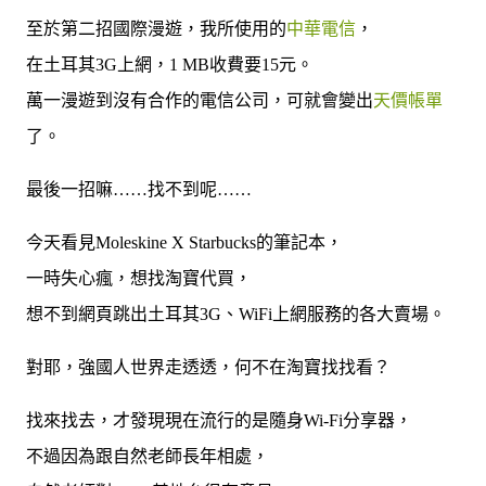
至於第二招國際漫遊，我所使用的
中華電信
，
在土耳其3G上網，1 MB收費要15元。
萬一漫遊到沒有合作的電信公司，可就會變出
天價帳單
了。
最後一招嘛……找不到呢……
今天看見Moleskine X Starbucks的筆記本，
一時失心瘋，想找淘寶代買，
想不到網頁跳出土耳其3G、WiFi上網服務的各大賣場。
對耶，強國人世界走透透，何不在淘寶找找看？
找來找去，才發現現在流行的是隨身Wi-Fi分享器，
不過因為跟自然老師長年相處，