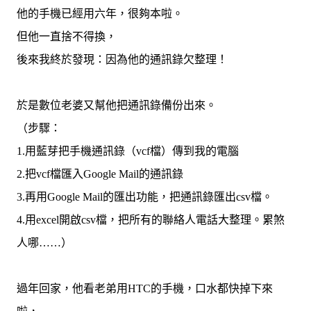
他的手機已經用六年，很夠本啦。
但他一直捨不得換，
後來我終於發現：因為他的通訊錄欠整理！
於是數位老婆又幫他把通訊錄備份出來。
（步驟：
1.
用藍芽把手機通訊錄（
vcf
檔）傳到我的電腦
2.
把
vcf
檔匯入
Google Mail
的通訊錄
3.
再用
Google Mail
的匯出功能，把通訊錄匯出
csv
檔。
4.
用
excel
開啟
csv
檔，把所有的聯絡人電話大整理。累煞
人哪……）
過年回家，他看老弟用
HTC
的手機，口水都快掉下來