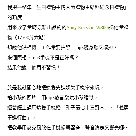
我把一整年「生日禮物＋情人節禮物＋結婚紀念日禮物」
的額度
用來敗了當時最新出品的的
Sony Ericsson W800i
送他當禮
物（
17500
分六期）
想說他缺相機、工作常要拍照、
mp3
隨身聽又壞掉，
來個照相、
mp3
手機不是正好嗎？
結果他說：他用不習慣！
於是我就開心地把這隻先進娛樂手機拿來玩，
拍小孩的照片、用
mp3
放音樂哄小孩睡覺，
還曾經上課用這隻手機播「孔子第七十三賢人」、「義勇
軍進行曲」，
把教學用麥克風放在手機揚聲器旁，聲音清楚又響亮哪～