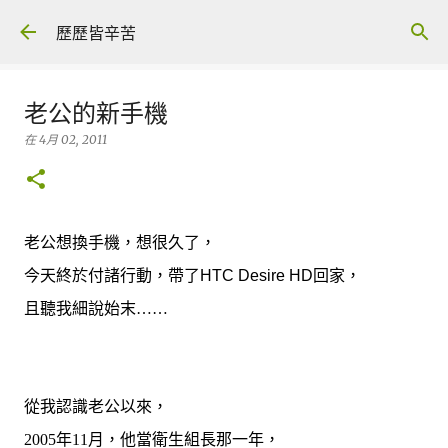
跳至主要內容
歷歷皆辛苦
老公的新手機
在
4月 02, 2011
老公想換手機，想很久了，
今天終於付諸行動，帶了
HTC Desire HD
回家，
且聽我細說始末
……
從我認識老公以來，
2005
年
11
月，他當衛生組長那一年，