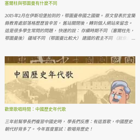
塞爾柱與鄂圖曼有什麼不同
2015年2月在伊斯坦堡拍到的，鄂圖曼帝國之國徽。 原文發表於宜蘭
縣教育處部落格歷歷皆辛苦， 舊站關閉後，轉到個人網站來留念。
這是很多學生常問的問題， 快速的說： 存續時期不同 （塞爾柱先，
鄂圖曼後） 疆域不同 （鄂圖曼比較大） 建國的君主不同 （就像唐
朝、宋朝都是漢人建立的一樣）
歡樂歌唱時間：中國歷史年代歌
三年前幫學長們複習中國史時， 學長們反應：有這首歌，中國歷史
朝代好背多了。 今年首度嘗試：歌唱背歷史！