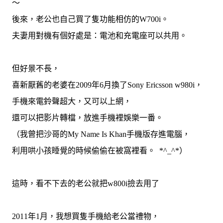
～
後來，老公也自己買了隻功能相仿的
W700i
。
夫妻用對機有個好處是：電池和充電座可以共用。
但好景不長，
喜新厭舊的老婆在
2009
年
6
月換了
Sony Ericsson w980i
，
手機來電鈴聲超大，又可以上網，
還可以把影片轉檔，放進手機裡娛樂一番。
（我曾把沙哥的
My Name Is Khan
手機版存進電腦，
利用哄小孩睡覺的時候偷偷在被窩裡看。
*^_^*
）
這時，看不下去的老公就把
w800i
撿去用了
2011
年
1
月，我想買隻手機給老公當禮物，