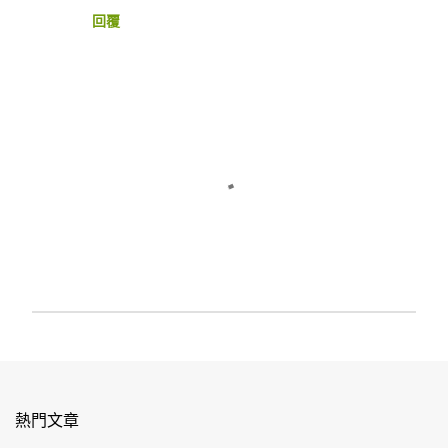
回覆
發
佈
留
言
熱門文章