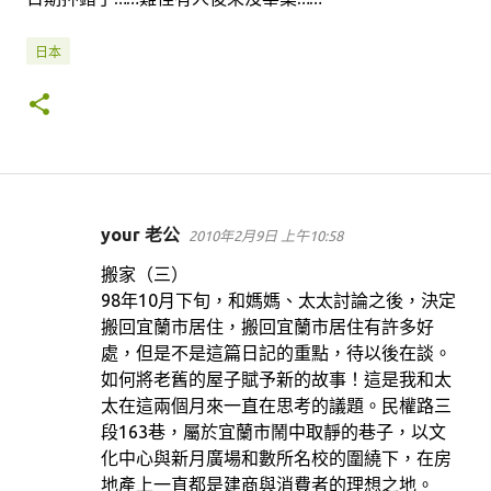
日本
your 老公
2010年2月9日 上午10:58
留
言
搬家（三）
98年10月下旬，和媽媽、太太討論之後，決定
搬回宜蘭市居住，搬回宜蘭市居住有許多好
處，但是不是這篇日記的重點，待以後在談。
如何將老舊的屋子賦予新的故事！這是我和太
太在這兩個月來一直在思考的議題。民權路三
段163巷，屬於宜蘭市鬧中取靜的巷子，以文
化中心與新月廣場和數所名校的圍繞下，在房
地產上一直都是建商與消費者的理想之地。