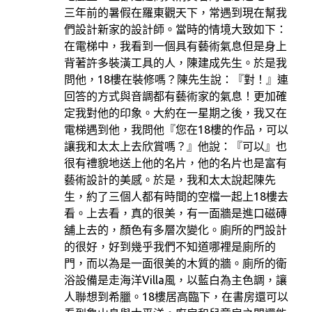
三年前的暑假在羅東觀天下，常遇到現在幫我
們設計新家的設計師。當時的情境大致如下：
在電梯中，我看到一個具有藝術氣息但是身上
背著許多裝潢工具的人，陳建成先生。於是我
問他，18樓在裝修嗎？陳先生說：『對！』連
回答的方式與音調都有藝術家的氣息！更加確
定我對他的印象。大約在一星期之後，我又在
電梯遇到他，我問他『您在18樓的作品，可以
讓我和太太上去欣賞嗎？』他說：『可以』也
很有禮貌地送上他的名片，他的名片也是富有
藝術設計的美感。於是，我和太太說起陳先
生，約了三個人都有時間的空檔一起上18樓去
看。上去看，真的很美，有一面牆是進口磁磚
舖上去的，顏色有多層次變化。廁所的門設計
的很好，好到幾乎我們不知道哪裡是廁所的
門，而以為是一面很美的木質的牆。廁所的衛
浴設備是走海洋Villa風，以藍白為主色調，讓
人聯想到希臘。18樓居高臨下，在書房還可以