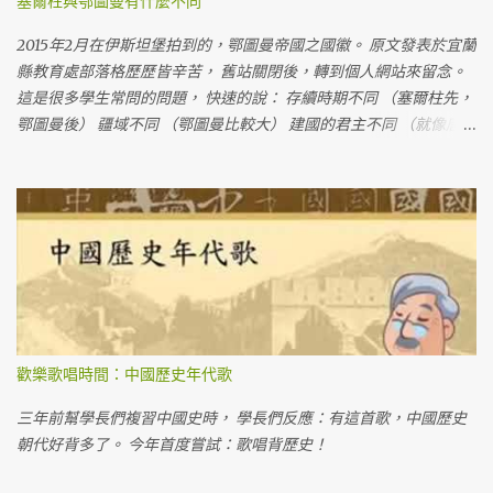
塞爾柱與鄂圖曼有什麼不同
2015年2月在伊斯坦堡拍到的，鄂圖曼帝國之國徽。 原文發表於宜蘭
縣教育處部落格歷歷皆辛苦， 舊站關閉後，轉到個人網站來留念。
這是很多學生常問的問題， 快速的說： 存續時期不同 （塞爾柱先，
鄂圖曼後） 疆域不同 （鄂圖曼比較大） 建國的君主不同 （就像唐
朝、宋朝都是漢人建立的一樣）
歡樂歌唱時間：中國歷史年代歌
三年前幫學長們複習中國史時， 學長們反應：有這首歌，中國歷史
朝代好背多了。 今年首度嘗試：歌唱背歷史！