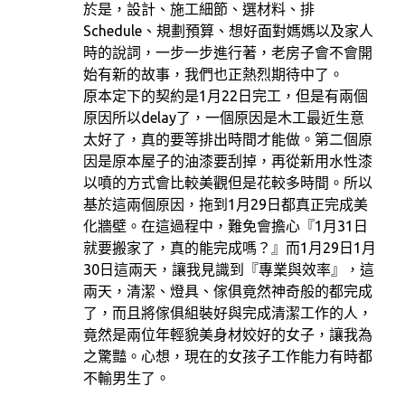
於是，設計、施工細節、選材料、排
Schedule、規劃預算、想好面對媽媽以及家人
時的說詞，一步一步進行著，老房子會不會開
始有新的故事，我們也正熱烈期待中了。
原本定下的契約是1月22日完工，但是有兩個
原因所以delay了，一個原因是木工最近生意
太好了，真的要等排出時間才能做。第二個原
因是原本屋子的油漆要刮掉，再從新用水性漆
以噴的方式會比較美觀但是花較多時間。所以
基於這兩個原因，拖到1月29日都真正完成美
化牆壁。在這過程中，難免會擔心『1月31日
就要搬家了，真的能完成嗎？』而1月29日1月
30日這兩天，讓我見識到『專業與效率』，這
兩天，清潔、燈具、傢俱竟然神奇般的都完成
了，而且將傢俱組裝好與完成清潔工作的人，
竟然是兩位年輕貌美身材姣好的女子，讓我為
之驚豔。心想，現在的女孩子工作能力有時都
不輸男生了。