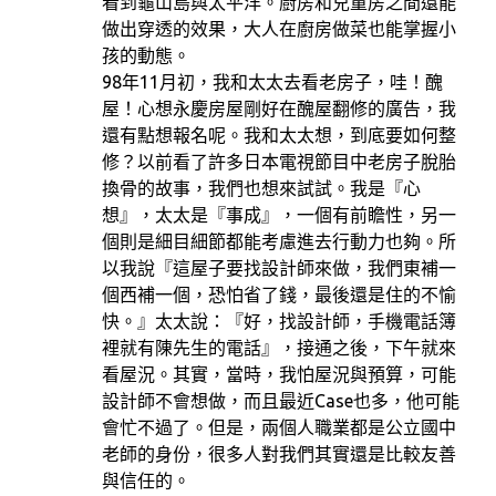
看到龜山島與太平洋。廚房和兒童房之間還能
做出穿透的效果，大人在廚房做菜也能掌握小
孩的動態。
98年11月初，我和太太去看老房子，哇！醜
屋！心想永慶房屋剛好在醜屋翻修的廣告，我
還有點想報名呢。我和太太想，到底要如何整
修？以前看了許多日本電視節目中老房子脫胎
換骨的故事，我們也想來試試。我是『心
想』，太太是『事成』，一個有前瞻性，另一
個則是細目細節都能考慮進去行動力也夠。所
以我說『這屋子要找設計師來做，我們東補一
個西補一個，恐怕省了錢，最後還是住的不愉
快。』太太說：『好，找設計師，手機電話簿
裡就有陳先生的電話』，接通之後，下午就來
看屋況。其實，當時，我怕屋況與預算，可能
設計師不會想做，而且最近Case也多，他可能
會忙不過了。但是，兩個人職業都是公立國中
老師的身份，很多人對我們其實還是比較友善
與信任的。