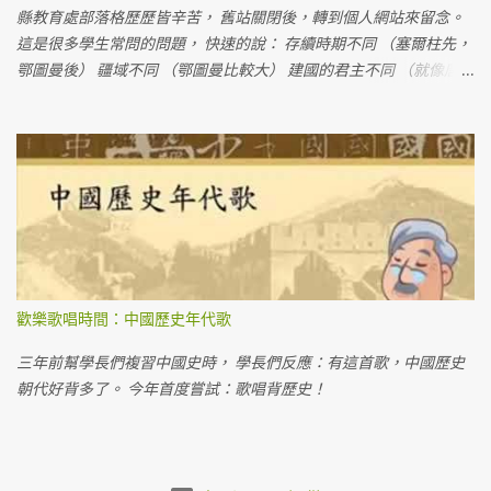
縣教育處部落格歷歷皆辛苦， 舊站關閉後，轉到個人網站來留念。
這是很多學生常問的問題， 快速的說： 存續時期不同 （塞爾柱先，
鄂圖曼後） 疆域不同 （鄂圖曼比較大） 建國的君主不同 （就像唐
朝、宋朝都是漢人建立的一樣）
歡樂歌唱時間：中國歷史年代歌
三年前幫學長們複習中國史時， 學長們反應：有這首歌，中國歷史
朝代好背多了。 今年首度嘗試：歌唱背歷史！