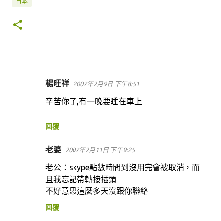
日本
楊旺祥
2007年2月9日 下午8:51
留
言
辛苦你了,有一晚要睡在車上
回覆
老婆
2007年2月11日 下午9:25
老公：skype點數時間到沒用完會被取消，而
且我忘記帶轉接插頭
不好意思這麼多天沒跟你聯絡
回覆