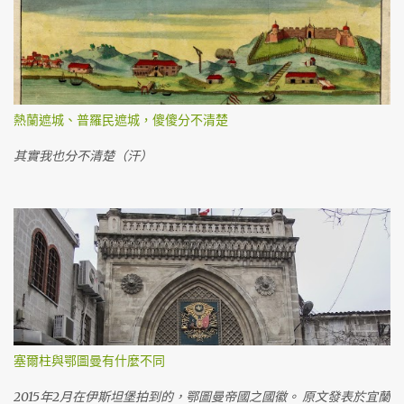
熱蘭遮城、普羅民遮城，傻傻分不清楚
其實我也分不清楚（汗）
塞爾柱與鄂圖曼有什麼不同
2015年2月在伊斯坦堡拍到的，鄂圖曼帝國之國徽。 原文發表於宜蘭