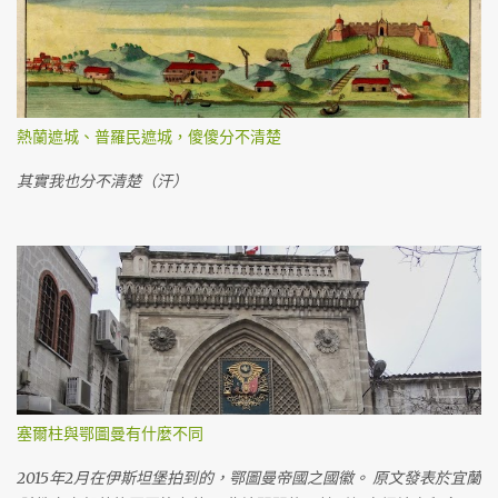
熱蘭遮城、普羅民遮城，傻傻分不清楚
其實我也分不清楚（汗）
塞爾柱與鄂圖曼有什麼不同
2015年2月在伊斯坦堡拍到的，鄂圖曼帝國之國徽。 原文發表於宜蘭