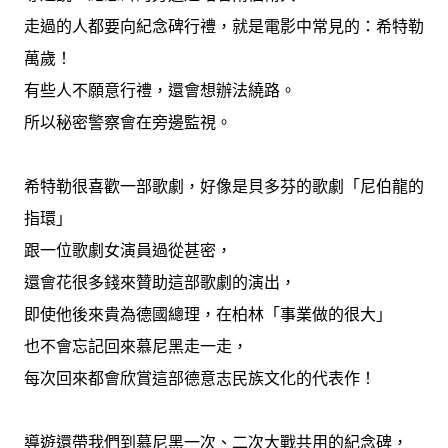
走過的人都要向紀念碑行禮，就是電影中常見的：希特勒
萬歲！
有些人不願意行禮，還會想辦法繞路。
所以秘密警察會在旁邊監視。
希特勒很喜歡一部歌劇，好像是貝多芬的歌劇「尼伯龍的
指環」
跟一位歌劇女演員過從甚密，
還會花很多錢來贊助這部歌劇的演出，
即使他後來貴為德國總理，在柏林「事業做的很大」
也不會忘記回來慕尼黑走一走，
每次回來都會欣賞這部德意志民族文化的代表作！
導遊還帶我們到慕尼黑一次、二次大戰共用的紀念碑，