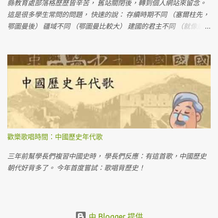
縣教育處部落格歷歷皆辛苦， 舊站關閉後，轉到個人網站來留念。
這是很多學生常問的問題， 快速的說： 存續時期不同 （塞爾柱先，
鄂圖曼後） 疆域不同 （鄂圖曼比較大） 建國的君主不同 （就像唐
朝、宋朝都是漢人建立的一樣）
歡樂歌唱時間：中國歷史年代歌
三年前幫學長們複習中國史時， 學長們反應：有這首歌，中國歷史
朝代好背多了。 今年首度嘗試：歌唱背歷史！
由 Blogger 提供